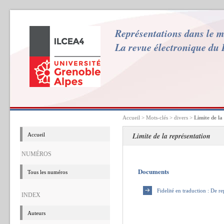
Représentations dans le 
La revue électronique du
Accueil
> Mots-clés > divers >
Limite de la
Limite de la représentation
Accueil
NUMÉROS
Documents
Tous les numéros
Fidelité en traduction : De r
INDEX
Auteurs