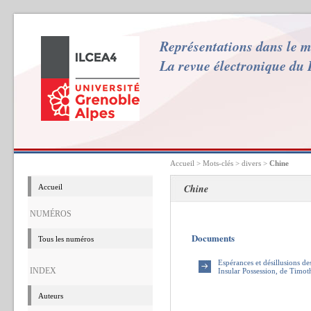
Représentations dans le 
La revue électronique du
Accueil
> Mots-clés > divers >
Chine
Chine
Accueil
NUMÉROS
Documents
Tous les numéros
Espérances et désillusions d
INDEX
Insular Possession, de Timo
Auteurs