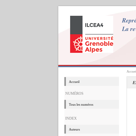
Repré
La re
Accuei
Accueil
NUMÉROS
Tous les numéros
INDEX
Auteurs