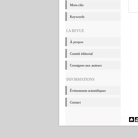
Mots-clés
Keywords
LA REVUE
à propos
Comité éditorial
Consignes aux auteurs
INFORMATIONS
événements scientifiques
Contact