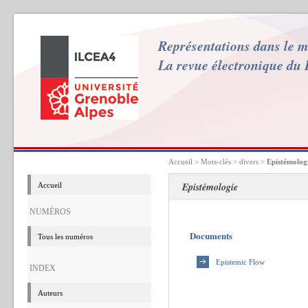
Représentations dans le 
La revue électronique du
Accueil
> Mots-clés > divers >
Epistémolog
Epistémologie
Accueil
NUMÉROS
Documents
Tous les numéros
Epistemic Flow
INDEX
Auteurs